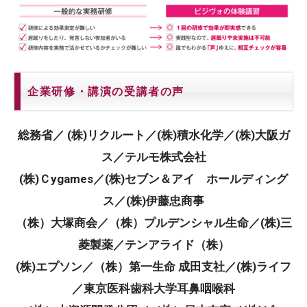
企業研修・講演の受講者の声
総務省／ (株)リクルート／(株)積水化学／(株)大阪ガ
ス／テルモ株式会社
(株)Ｃygames／(株)セブン＆アイ ホールディング
ス／(株)伊藤忠商事
（株）大塚商会／（株）プルデンシャル生命／(株)三
菱製薬／テンアライド（株）
(株)エプソン／（株）第一生命 成田支社／(株)ライフ
／東京医科歯科大学耳鼻咽喉科