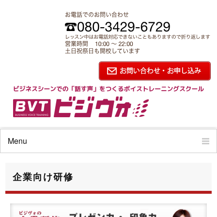
企業向け研修 | ビジネスボイストレーニング ビジヴォ
Menu
ビジヴォの特徴
企業向け研修
コースと料金