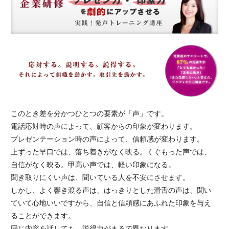
企業向け研修
会場アクセス
講師紹介
お客様の声
このとき差を分かつひとつの要素が「声」です。
よくあるご質問
電話応対時の声によって、顧客からの印象が変わります。
プレゼンテーション時の声によって、信頼感が変わります。
上ずった早口では、落ち着きがなく映る。くぐもった声では、
自信がなく映る。甲高い声では、軽い印象になる。
聞き取りにくい声は、聞いている人を不安にさせます。
しかし、よく響き渡る声は、はっきりとした滑舌の声は、聞い
ていて心地いいですから、自信と信頼感にあふれた印象を与え
ることができます。
同じ内容を話しても、説得力がまるで異なります。