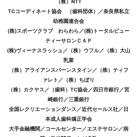
（株）NTT
TCコーディネート協会 （歯科団体）／奈良県私立
幼稚園連合会
(株)スポーツクラブ わらわら／(株)トータルビュー
ティーサロンＣＡＰ
(株)ヴィーナスラッシュ／（株）ウフル／（株）大山
乳業
（株）アライアンスバーンスタイン／（株）ティフ
ァレト／（株）ちぼり
（株）カクヤス／（歯科）TC協会／四日市銀行／宮
崎銀行／三重銀行
全国レクリエーションダンス／近代セールス社／日
本成人歯科矯正学会
大手金融機関／コールセンター／エステサロン／病