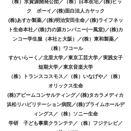
（株）水資源開発公団／（株）日本在宅／(株)ビッ
ク ボーイ／(株)面白法人カヤック
(株)あすか製薬／(株)明治安田生命／(株)ライフネッ
ト生命本社／(株)力の源カンパニー(一風堂)／(株)カ
ンコー学生服（本社と大阪）／(株）東和製薬／
（株）ワコール
すかいらーく／北里大学／東京工芸大学／実践女子
短期大学／東京音楽大学
（株）トランスコスモス／（株）いなげや／（株）
オリックス生命
(株)アビームコンサルティング／(株)タカラメディカ
浜松リハビリテーション病院／(株)プライムホールデ
ィングス／（株）ソニー生命
学研 子ども事業クランテテ／（株）フジテレビ／