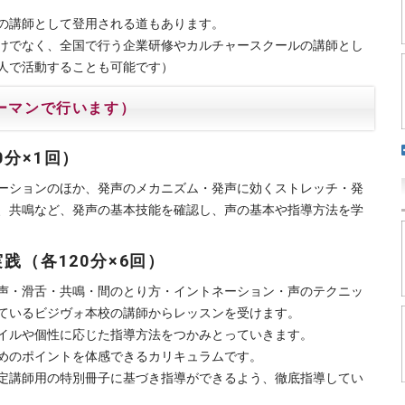
の講師として登用される道もあります。
けでなく、全国で行う企業研修やカルチャースクールの講師とし
人で活動することも可能です）
ーマンで行います）
分×1回）
ーションのほか、発声のメカニズム・発声に効くストレッチ・発
、共鳴など、発声の基本技能を確認し、声の基本や指導方法を学
践（各120分×6回）
声・滑舌・共鳴・間のとり方・イントネーション・声のテクニッ
ているビジヴォ本校の講師からレッスンを受けます。
イルや個性に応じた指導方法をつかみとっていきます。
めのポイントを体感できるカリキュラムです。
定講師用の特別冊子に基づき指導ができるよう、徹底指導してい