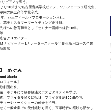
よりピアノを習う。
才より18才まで名古屋音楽学校ピアノ、ソルフェージュ研究生。
県内の県立高等学校卒業。
83年、花王フィールドプロモーション入社。
、花王カスタマーマーケティング正社員。
先様への教育担当としてセミナー講師の経験18年。
等
P広告クリエイター
p FM ナビゲーター&ナレータースクール11期生応用コース卒業
語教師
田 めぐみ
umi
Okada
ロフィール】
歌劇団出身。
後、ホテルにて接客接遇のホスピタリティを学ぶ。
後、ブライダルＭＣに転身、ブライダル約800組の他,
ティーやトークショーの司会を担当。
せて一般企業での受付経験も長く、宝塚時代の経験も活かし