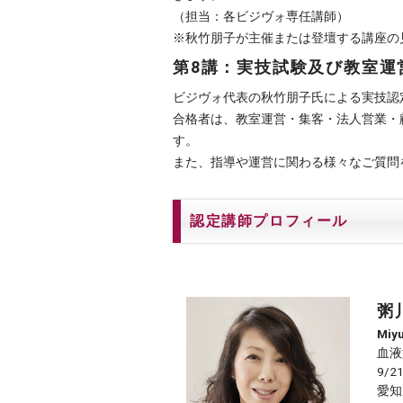
（担当：各ビジヴォ専任講師）
※秋竹朋子が主催または登壇する講座の
第8講：実技試験及び教室運
ビジヴォ代表の秋竹朋子氏による実技認
合格者は、教室運営・集客・法人営業・
す。
また、指導や運営に関わる様々なご質問
認定講師プロフィール
粥
Miy
血液
9/2
愛知