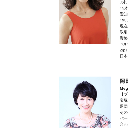
3才
15
愛知
19
現在
取引
資格
PO
Zi
日本
岡
Meg
【プ
宝塚
退団
その
パー
合わ