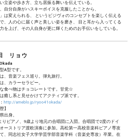
い立姿や歩き方、立ち居振る舞いを伝えている。
、自分自身がハスキーボイスを克服したことから、
」は変えられる、 というビジヴォのコンセプトを楽しく伝える
で、人の心に届く声と美しい姿を磨き、 目と耳から入ってくる
力を上げ、その人自身が更に輝くためのお手伝いをしている。
田 リョウ
 Okada
型A型です。
は、音楽フェス巡り。弾丸旅行。
は、カラーセラピー。
な食べ物はチョコレートです。甘党☆
は癒し系と見せかけてアクティブ派です。
g：
http://ameblo.jp/ryoo41okada/
歴】
県出身。
よりピアノ、9歳より地元の合唱団に入団。合唱団で2度のドイ
オーストリア渡欧演奏に参加。高松第一高校音楽科ピアノ専攻
て、同志社女子大学学芸学部音楽学科（音楽史専攻）卒業。在