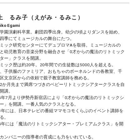
上 るみ子（えがみ・るみこ）
iko
Egami
学園演劇科卒業。劇団四季出身。幼少の頃よりダンスを始め、
四季にてミュージカルの舞台にたつ。
ミック研究センターにてデュブロマAを取得。ミュージカルの
と幼児教育の音楽分野を融合させ「0才からの魔法のリトミック
ター」クラスを開講。
ミック歴は約20年。20年間での生徒数は5000人を超える。
、子供服のファミリア、おもちゃのボーネルンドの各教室、千
区文京区からの依頼で親子教室講師を務める。
2か月先まで満席つづきのベビーリトミックシアタークラスを自
開講。
15年7月より伊勢丹新宿店により「0才からの魔法のリトミックシ
ー」を開講。一番人気のクラスとなる。
13年には、日本テレビの番組ママモコモくらぶのイベント講師を
る。
14年には「魔法のリトミックシアター・プレミアムクラス」を開
カンパニーの指導者の育成にも力をいれている。