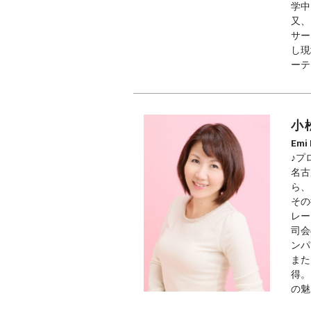
学中
又、
サー
し現
ーテ
小
Emi
♪プ
名古
ら、
その
レー
司会
ンパ
また
得。
の魅