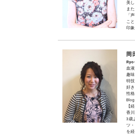
美し
また
「声
こと
印象
岡
Ryo
血液
趣味
特技
好き
性格
Blo
【経
香川
3歳
ツ・
を経