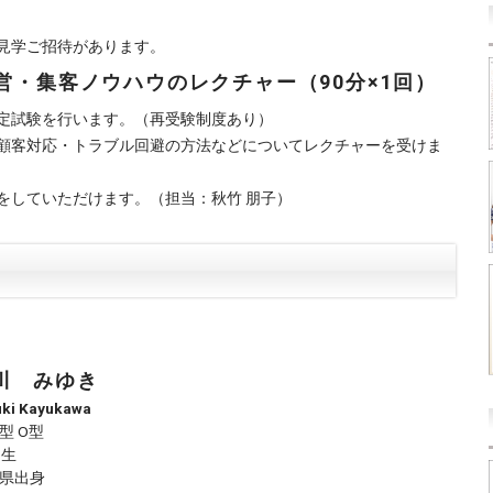
見学ご招待があります。
営・集客ノウハウのレクチャー（90分×1回）
定試験を行います。（再受験制度あり）
顧客対応・トラブル回避の方法などについてレクチャーを受けま
をしていただけます。（担当：秋竹 朋子）
川 みゆき
uki
Kayukawa
型 O型
1生
県出身