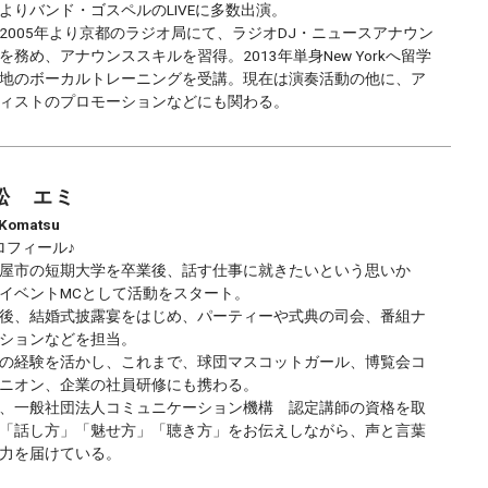
よりバンド・ゴスペルのLIVEに多数出演。
2005年より京都のラジオ局にて、ラジオDJ・ニュースアナウン
を務め、アナウンススキルを習得。2013年単身New Yorkへ留学
地のボーカルトレーニングを受講。現在は演奏活動の他に、ア
ィストのプロモーションなどにも関わる。
松 エミ
Komatsu
ロフィール♪
屋市の短期大学を卒業後、話す仕事に就きたいという思いか
イベントMCとして活動をスタート。
後、結婚式披露宴をはじめ、パーティーや式典の司会、番組ナ
ションなどを担当。
の経験を活かし、これまで、球団マスコットガール、博覧会コ
ニオン、企業の社員研修にも携わる。
、一般社団法人コミュニケーション機構 認定講師の資格を取
「話し方」「魅せ方」「聴き方」をお伝えしながら、声と言葉
力を届けている。