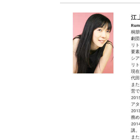
江
Rum
桐朋
劇団
リト
要素
シア
リト
現在
代田
また
営で
20
アタ
20
務め
20
講。
また